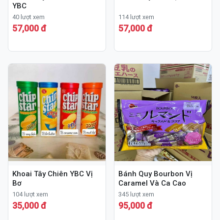
YBC
40 lượt xem
114 lượt xem
57,000 đ
57,000 đ
Khoai Tây Chiên YBC Vị
Bánh Quy Bourbon Vị
Bơ
Caramel Và Ca Cao
104 lượt xem
345 lượt xem
35,000 đ
95,000 đ