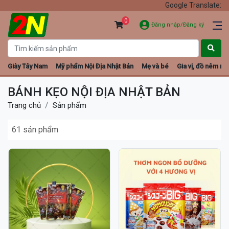
Google Translate:
0
Đăng nhập/Đăng ký
Giày Tây Nam
Mỹ phẩm Nội Địa Nhật Bản
Mẹ và bé
Gia vị, đồ nêm nếm
BÁNH KẸO NỘI ĐỊA NHẬT BẢN
Trang chủ
Sản phẩm
61 sản phẩm