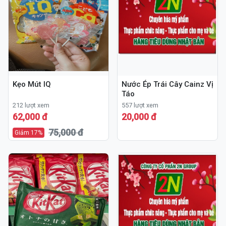
Kẹo Mút IQ
Nước Ép Trái Cây Cainz Vị
Táo
212 lượt xem
557 lượt xem
62,000 đ
20,000 đ
75,000 đ
Giảm 17%