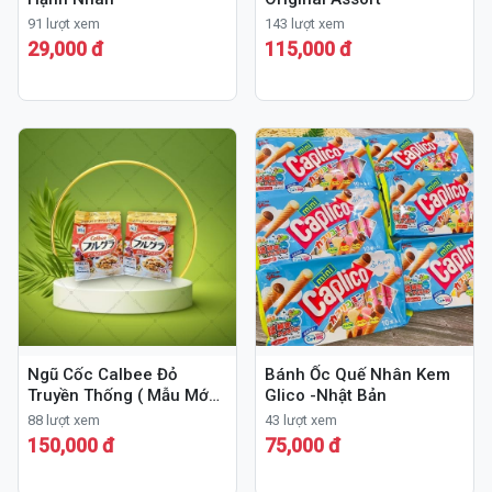
91 lượt xem
143 lượt xem
29,000 đ
115,000 đ
Ngũ Cốc Calbee Đỏ
Bánh Ốc Quế Nhân Kem
Truyền Thống ( Mẫu Mới )
Glico -Nhật Bản
750gr
88 lượt xem
43 lượt xem
150,000 đ
75,000 đ