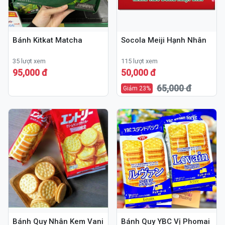
Bánh Kitkat Matcha
Socola Meiji Hạnh Nhân
35 lượt xem
115 lượt xem
95,000 đ
50,000 đ
65,000 đ
Giảm 23%
Bánh Quy Nhân Kem Vani
Bánh Quy YBC Vị Phomai