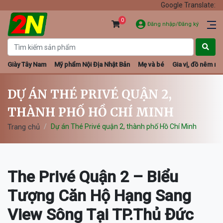
Google Translate:
0
Đăng nhập/Đăng ký
Giày Tây Nam
Mỹ phẩm Nội Địa Nhật Bản
Mẹ và bé
Gia vị, đồ nêm nếm
DỰ ÁN THÉ PRIVÉ QUẬN 2,
THÀNH PHỐ HỒ CHÍ MINH
Trang chủ
Dự án Thé Privé quận 2, thành phố Hồ Chí Minh
The Privé Quận 2 – Biểu
Tượng Căn Hộ Hạng Sang
View Sông Tại TP.Thủ Đức