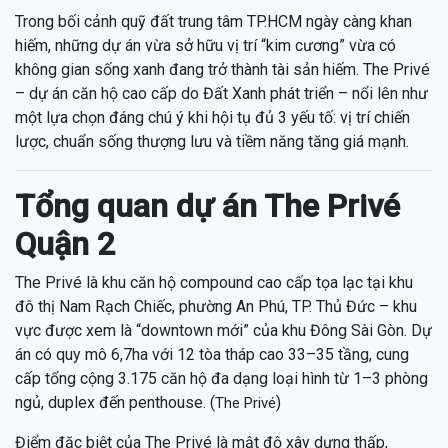
Trong bối cảnh quỹ đất trung tâm TP.HCM ngày càng khan
hiếm, những dự án vừa sở hữu vị trí “kim cương” vừa có
không gian sống xanh đang trở thành tài sản hiếm. The Privé
– dự án căn hộ cao cấp do Đất Xanh phát triển – nổi lên như
một lựa chọn đáng chú ý khi hội tụ đủ 3 yếu tố: vị trí chiến
lược, chuẩn sống thượng lưu và tiềm năng tăng giá mạnh.
Tổng quan dự án The Privé
Quận 2
The Privé là khu căn hộ compound cao cấp tọa lạc tại khu
đô thị Nam Rạch Chiếc, phường An Phú, TP. Thủ Đức – khu
vực được xem là “downtown mới” của khu Đông Sài Gòn. Dự
án có quy mô 6,7ha với 12 tòa tháp cao 33–35 tầng, cung
cấp tổng cộng 3.175 căn hộ đa dạng loại hình từ 1–3 phòng
ngủ, duplex đến penthouse. (
)
The Privé
Điểm đặc biệt của The Privé là mật độ xây dựng thấp,