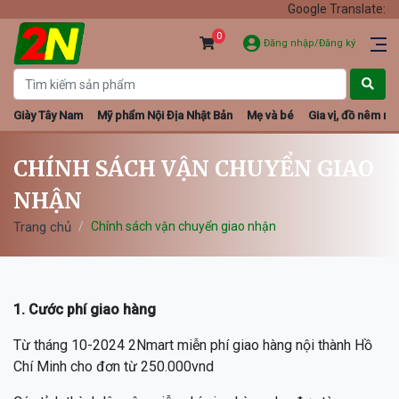
Google Translate:
0
Đăng nhập/Đăng ký
Giày Tây Nam
Mỹ phẩm Nội Địa Nhật Bản
Mẹ và bé
Gia vị, đồ nêm nếm
CHÍNH SÁCH VẬN CHUYỂN GIAO
NHẬN
Trang chủ
Chính sách vận chuyển giao nhận
1. Cước phí giao hàng
Từ tháng 10-2024 2Nmart miễn phí giao hàng nội thành Hồ
Chí Minh cho đơn từ 250.000vnd