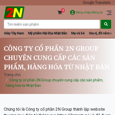
Google Translate:
0
Đăng nhập/Đăng ký
Giày Tây Nam
Mỹ phẩm Nội Địa Nhật Bản
Mẹ và bé
Gia vị, đồ nêm nếm
CÔNG TY CỔ PHẦN 2N GROUP
CHUYÊN CUNG CẤP CÁC SẢN
PHẨM, HÀNG HÓA TỪ NHẬT BẢN
Trang chủ
Công ty cổ phần 2N Group chuyên cung cấp các sản phẩm,
hàng hóa từ Nhật Bản
Chúng tôi là Công ty cổ phần 2N Group thành lập website