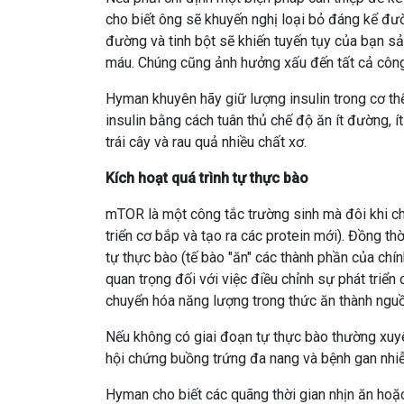
cho biết ông sẽ khuyến nghị loại bỏ đáng kể đườn
đường và tinh bột sẽ khiến tuyến tụy của bạn s
máu. Chúng cũng ảnh hưởng xấu đến tất cả công
Hyman khuyên hãy giữ lượng insulin trong cơ th
insulin bằng cách tuân thủ chế độ ăn ít đường, ít
trái cây và rau quả nhiều chất xơ.
Kích hoạt quá trình tự thực bào
mTOR là một công tắc trường sinh mà đôi khi ch
triển cơ bắp và tạo ra các protein mới). Đồng th
tự thực bào (tế bào "ăn" các thành phần của chín
quan trọng đối với việc điều chỉnh sự phát triển 
chuyển hóa năng lượng trong thức ăn thành nguồ
Nếu không có giai đoạn tự thực bào thường xuyê
hội chứng buồng trứng đa nang và bệnh gan nhiễ
Hyman cho biết các quãng thời gian nhịn ăn hoặ