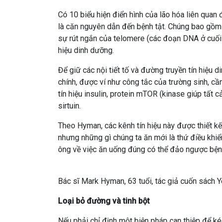
Có 10 biểu hiện điển hình của lão hóa liên quan
là căn nguyên dẫn đến bệnh tật. Chúng bao gồm ti
sự rút ngắn của telomere (các đoạn DNA ở cuối mỗ
hiệu dinh dưỡng.
Để giữ các nội tiết tố và đường truyền tín hiệu 
chính, được ví như công tắc của trường sinh, cầ
tín hiệu insulin, protein mTOR (kinase giúp tấ
sirtuin.
Theo Hyman, các kênh tín hiệu này được thiết kế
nhưng những gì chúng ta ăn mới là thứ điều khiể
ông về việc ăn uống đúng có thể đảo ngược bệnh
Bác sĩ Mark Hyman, 63 tuổi, tác giả cuốn sách 
Loại bỏ đường và tinh bột
Nếu phải chỉ định một biện pháp can thiệp để ké