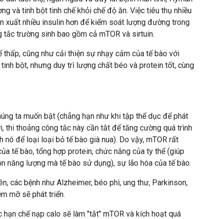
g và tinh bột tinh chế khỏi chế độ ăn. Việc tiêu thụ nhiều
ản xuất nhiều insulin hơn để kiểm soát lượng đường trong
 tắc trường sinh bao gồm cả mTOR và sirtuin.
ể thấp, cũng như cải thiện sự nhạy cảm của tế bào với
 tinh bột, nhưng duy trì lượng chất béo và protein tốt, cùng
úng ta muốn bật (chẳng hạn như khi tập thể dục để phát
ời, thi thoảng công tắc này cần tắt để tăng cường quá trình
h nó để loại loại bỏ tế bào già nua). Do vậy, mTOR rất
của tế bào, tổng hợp protein, chức năng của ty thể (giúp
n năng lượng mà tế bào sử dụng), sự lão hóa của tế bào.
n, các bệnh như Alzheimer, béo phì, ung thư, Parkinson,
m mỡ sẽ phát triển.
c hạn chế nạp calo sẽ làm "tắt" mTOR và kích hoạt quá