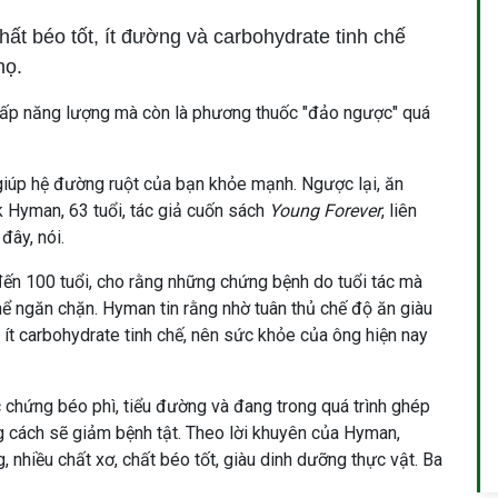
hất béo tốt, ít đường và carbohydrate tinh chế
họ.
ấp năng lượng mà còn là phương thuốc "đảo ngược" quá
giúp hệ đường ruột của bạn khỏe mạnh. Ngược lại, ăn
 Hyman, 63 tuổi, tác giả cuốn sách
Young Forever
, liên
đây, nói.
đến 100 tuổi, cho rằng những chứng bệnh do tuổi tác mà
thể ngăn chặn. Hyman tin rằng nhờ tuân thủ chế độ ăn giàu
, ít carbohydrate tinh chế, nên sức khỏe của ông hiện nay
 chứng béo phì, tiểu đường và đang trong quá trình ghép
g cách sẽ giảm bệnh tật. Theo lời khuyên của Hyman,
 nhiều chất xơ, chất béo tốt, giàu dinh dưỡng thực vật. Ba