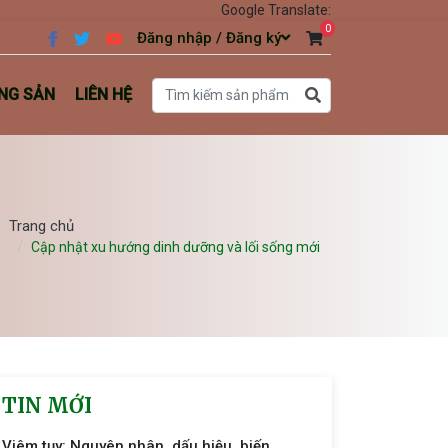
Google Translate:
0
Đăng nhập / Đăng ký
NG SẢN
LIÊN HỆ
Trang chủ
Cập nhật xu hướng dinh dưỡng và lối sống mới
TIN MỚI
Viêm tụy: Nguyên nhân, dấu hiệu, biến