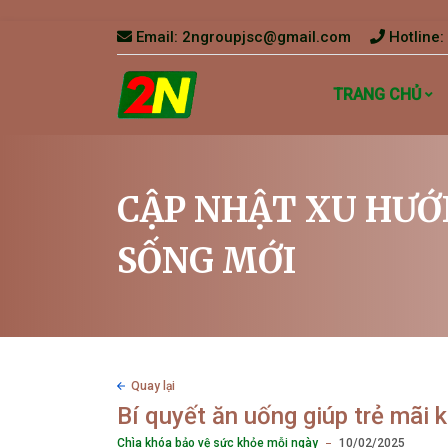
Email:
2ngroupjsc@gmail.com
Hotline:
TRANG CHỦ
CẬP NHẬT XU HƯỚ
SỐNG MỚI
Quay lại
Bí quyết ăn uống giúp trẻ mãi 
Chìa khóa bảo vệ sức khỏe mỗi ngày
10/02/2025