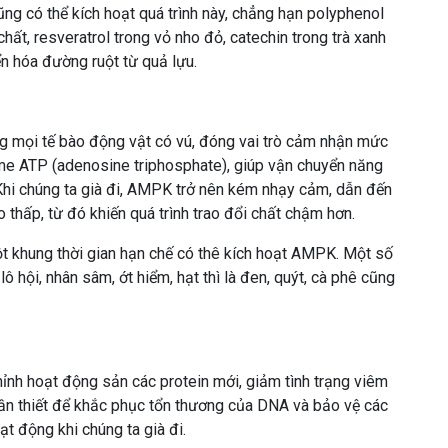
ũng có thể kích hoạt quá trình này, chẳng hạn polyphenol
chất, resveratrol trong vỏ nho đỏ, catechin trong trà xanh
ển hóa đường ruột từ quả lựu.
 mọi tế bào động vật có vú, đóng vai trò cảm nhận mức
yme ATP (adenosine triphosphate), giúp vận chuyển năng
 Khi chúng ta già đi, AMPK trở nên kém nhạy cảm, dẫn đến
thấp, từ đó khiến quá trình trao đổi chất chậm hơn.
t khung thời gian hạn chế có thê kích hoạt AMPK. Một số
lô hội, nhân sâm, ớt hiểm, hạt thì là đen, quýt, cà phê cũng
 chỉnh hoạt động sản các protein mới, giảm tình trạng viêm
 cần thiết để khắc phục tổn thương của DNA và bảo vệ các
t động khi chúng ta già đi.