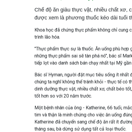
Chế độ ăn giàu thực vật, nhiều chất xơ, c
được xem là phương thuốc kéo dài tuổi t
Khoa học đã chứng thực phẩm không chỉ cung c
trình lão hóa.
"Thực phẩm thực sự là thuốc. Ăn uống phù hợp 
những thực phẩm sai sẽ tàn phá nó", bác sĩ Mark
tiếp lọt vào danh sách bán chạy nhất tại Mỹ gần 
Bác sĩ Hyman, người đặt mục tiêu sống ít nhất 
chúng ta nghĩ không thể tránh khỏi - thực tế có 
dinh dưỡng thực vật, nhiều chất xơ, chất béo tốt
tốt hơn so với 20 năm trước.
Một bệnh nhân của ông - Katherine, 66 tuổi, mắc
tim và thận là minh chứng cho việc ăn uống đún
Katherine đã chuyển sang chế độ ăn rất ít đường,
tháng sau, bà dừng sử dụng tất cả loại thuốc.