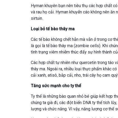
Hyman khuyên bạn nên tiêu thụ các hợp chất có lợ
và rau họ cải. Hyman khuyến cáo không nên ăn n
sirtuin.
Loại bỏ tế bào thây ma
Các tế bào không chết hẳn mà vẫn ở trong cơ thể
là gọi là tế bào thây ma (zombie cells). Khi chú
tình trạng viêm nhiễm thúc đẩy sự hình thành c
Các hợp chất tự nhiên như quercetin trong táo v
thây ma. Ngoài ra, nhiều loại thực phẩm khác có 
cải xanh, atisô, bắp cải, nho, trái cây họ cam quý
Tăng sức mạnh cho ty thể
Ty thể là những bào quan nhỏ bé giúp kết hợp th
chúng ta già đi, các đột biến DNA ty thể tích lũy
lượng và chức năng. Vì vậy, năng lượng cơ thể s