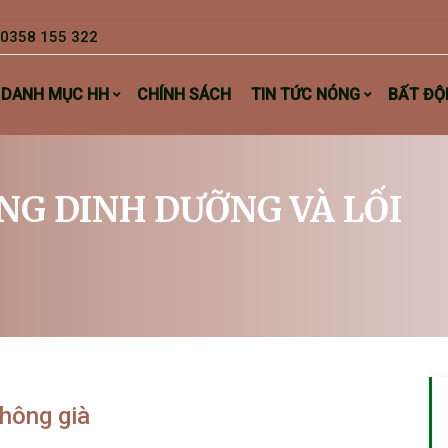
0358 155 322
DANH MỤC HH
CHÍNH SÁCH
TIN TỨC NÓNG
BẤT ĐỘ
NG DINH DƯỠNG VÀ LỐI
không già