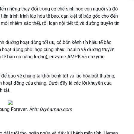
 đến những thay đổi trong cơ chế sinh học con người và đó
ến trình trình lão hóa tế bào, cạn kiệt tế bào gốc cho đến
i nhiễm sắc thể), rối loạn nội tiết tố và đường truyền tín
dinh dưỡng hoạt động tối ưu, có bốn kênh tín hiệu tế bào
n hoạt động phối hợp cùng nhau: insulin và đường truyền
t cả tế bào có năng lượng), enzyme AMPK và enzyme
 để bảo vệ chúng ta khỏi bệnh tật và lão hóa bất thường,
n hoạt động của chúng. Dưới đây là các lời khuyên của
 tật.
Young Forever
.
Ảnh
: Dryhaman.com
o dài tuổi thọ, ngăn ngừa và đẩy lùi bệnh mãn tính, Hyman