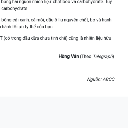
 bằng hai nguồn nhiên liệu: chất béo và carbohydrate. Tuy
n carbohydrate.
, bông cải xanh, cá mòi, dầu ô liu nguyên chất, bơ và hạnh
 hành tối ưu ty thể của bạn.
 (có trong dầu dừa chưa tinh chế) cũng là nhiên liệu hữu
Hồng Vân
(Theo
Telegraph
)
Nguồn:
ABCC