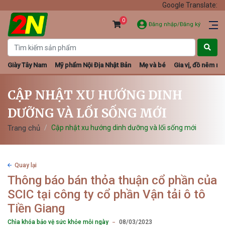
Google Translate:
0
Đăng nhập/Đăng ký
Giày Tây Nam
Mỹ phẩm Nội Địa Nhật Bản
Mẹ và bé
Gia vị, đồ nêm nếm
CẬP NHẬT XU HƯỚNG DINH
DƯỠNG VÀ LỐI SỐNG MỚI
Trang chủ
Cập nhật xu hướng dinh dưỡng và lối sống mới
Quay lại
Thông báo bán thỏa thuận cổ phần của
SCIC tại công ty cổ phần Vận tải ô tô
Tiền Giang
Chìa khóa bảo vệ sức khỏe mỗi ngày
08/03/2023