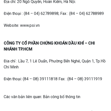
Địa chỉ: 20 Ngô Quyền, Hoàn Kiếm, Hà Nội.
Điện thoại : (84 – 04) 62789898; Fax : (84 – 04) 62788989
Website: www.psi.vn
CÔNG TY CỔ PHẦN CHỨNG KHOÁN DẦU KHÍ – CHI
NHÁNH TP.HCM
Địa chỉ : Lầu 7, 1 Lê Duẩn, Phường Bến Nghé, Quận 1, Tp.Hồ
Chí Minh
Điện thoại: (84 – 08) 39111818 Fax : (84 – 08) 39111919
Các văn bản liên quan: Bản công bố thông tin